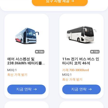
요구 사항 제공
에어 서스펜션 및
11m 전기 버스 버스 인
238.06kWh 배터리를
터시티 코치 46석
갖춘 46인승 전기 코치
MOQ:
1
가격:
700-30000usd
버스 (장거리 여행용)
최신 가격 받기
MOQ:
1
최신 가격 받기
지금 연락
지금 연락