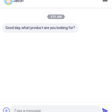
Jason
우리의 카테고리
3:51 AM
Good day, what product are you looking for?
무공해 차량은 버스를
일렉트릭 시티는 버스를
순수한 전기 버
탑니다
탑니다
Desktop Site
홈
사이트맵
연락처
사이트맵
개인정보 보호 정책
품질
무공해 차량은 버스를 탑니다
중국 공장.Copyright © 2026
Zhongzhi First Bus Chengdu Co., Ltd.. All Rights Reserved.