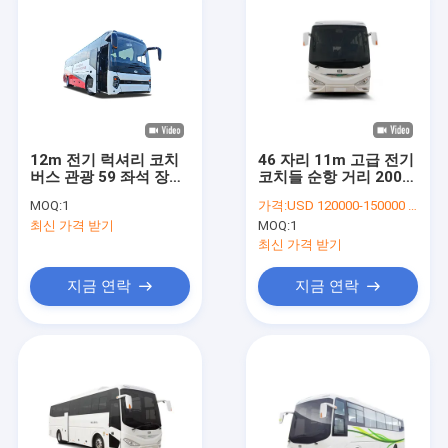
12m 전기 럭셔리 코치
46 자리 11m 고급 전기
버스 관광 59 좌석 장거
코치들 순항 거리 200
리 운전
킬로미터
MOQ:
1
가격:
USD 120000-150000 unit
최신 가격 받기
MOQ:
1
최신 가격 받기
지금 연락
지금 연락
집
제품
우리 에 관한 것