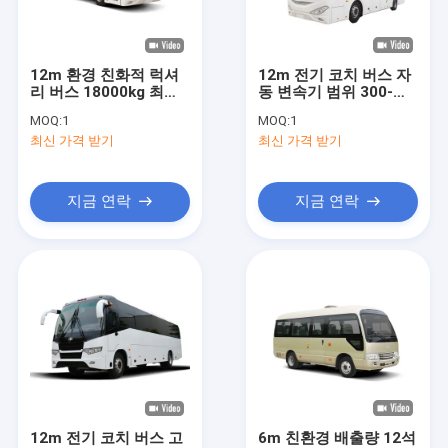
공장 투어
품질 관리
12m 환경 친화적 럭셔
12m 전기 코치 버스 자
리 버스 18000kg 최대
동 변속기 범위 300-
저희와 연락
총량 운송 서비스
500 킬로미터 첨단 기술
MOQ:
1
MOQ:
1
최신 가격 받기
최신 가격 받기
뉴스
사건
지금 연락
지금 연락
블로그
인용 을 요청 하십시오
무공해 차량은 버스를 탑니다
일렉트릭 시티는 버스를 탑니다
12m 전기 코치 버스 고
6m 친환경 배출량 12석