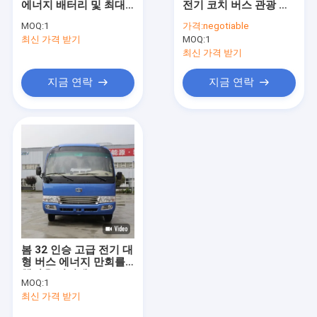
에너지 배터리 및 최대
전기 코치 버스 관광 셔
순수한 전기 버스
총 질량 18000kg
틀 버스 100km/h
MOQ:
1
가격:
negotiable
최신 가격 받기
배터리 전기 버스
MOQ:
1
최신 가격 받기
전기 미니 버스
지금 연락
지금 연락
전기 대형 버스
밑받침 버스
디젤 엔진 시내 버스
디젤 엔진 버스
디젤 엔진 코치
봄 32 인승 고급 전기 대
전기 미니밴
형 버스 에너지 만회를
책장을 넘기세요
MOQ:
1
전기 작은 트럭
최신 가격 받기