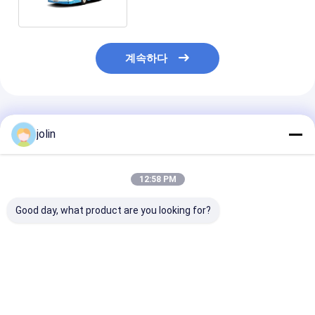
계속하다
추천된 제품
jolin
12:58 PM
Good day, what product are you looking for?
2800N.m 최대 토크, 리
8m 배터리 전기 버스
에어 서스펜션 
튬인산철 배터리 및
28 좌석 대중 교통 - 순
350.07 kWh 
250km 주행 거리의
수 전기 도시 버스
갖춘 12m 저상형
10.5m 공공 운송용 배
터리 전기 버스
터리 전기 버스
최고의 가격
최고의 가격
최고의 