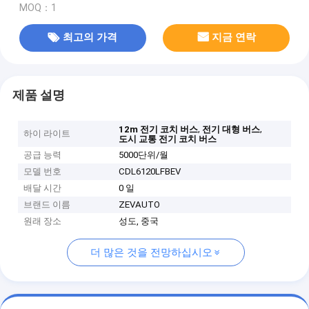
MOQ：1
최고의 가격
지금 연락
제품 설명
,
,
12m 전기 코치 버스
전기 대형 버스
하이 라이트
도시 교통 전기 코치 버스
공급 능력
5000단위/월
모델 번호
CDL6120LFBEV
배달 시간
0 일
브랜드 이름
ZEVAUTO
원래 장소
성도, 중국
더 많은 것을 전망하십시오