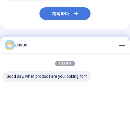
계속하다
추천된 제품
Jason
7:37 PM
Good day, what product are you looking for?
410km 주행 거리와 에
11m 전기 코치 관광 버
46인승 장거리 
어 서스펜션을 갖춘
스 49인승, 410km 주
치 버스 (대중교
11m 46인승 전기 코치
행 거리 및 에어 서스펜
버스 (도시 간 대중교통
션, 도시 간 운송용
용)
최고의 가격
최고의 가격
최고의 