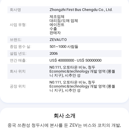
회사명
Zhongzhi First Bus Chengdu Co., Ltd.
제조업체
대리점/도매 업체
사업 유형:
에이전트
수출
판매자
브랜드:
ZEVAUTO
종업 원수 실:
501~1000 사람들
설립 년도:
2006
연간 매출:
US$ 40000000 - US$ 50000000
N0.111, 오토타운 비뉴, 청두
회사 위치
Economic&technology 개발 영역 (롱퀄
니 지구), 시추안 성
N0.111, 오토타운 비뉴, 청두
공장 위치
Economic&technology 개발 영역 (롱퀄
니 지구), 시추안 성
회사 소개
중국 쓰촨성 청두시에 본사를 둔 ZEV는 버스와 코치의 개발,